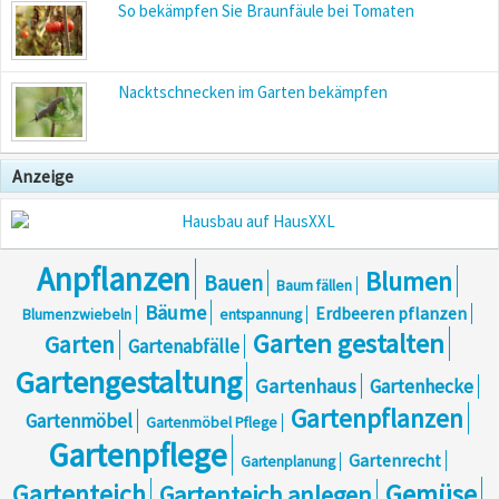
So bekämpfen Sie Braunfäule bei Tomaten
Nacktschnecken im Garten bekämpfen
Anzeige
Anpflanzen
Blumen
Bauen
Baum fällen
Bäume
Erdbeeren pflanzen
Blumenzwiebeln
entspannung
Garten gestalten
Garten
Gartenabfälle
Gartengestaltung
Gartenhaus
Gartenhecke
Gartenpflanzen
Gartenmöbel
Gartenmöbel Pflege
Gartenpflege
Gartenrecht
Gartenplanung
Gemüse
Gartenteich
Gartenteich anlegen