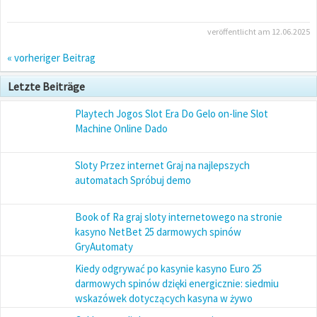
veröffentlicht am 12.06.2025
« vorheriger Beitrag
Letzte Beiträge
Playtech Jogos Slot Era Do Gelo on-line Slot
Machine Online Dado
Sloty Przez internet Graj na najlepszych
automatach Spróbuj demo
Book of Ra graj sloty internetowego na stronie
kasyno NetBet 25 darmowych spinów
GryAutomaty
Kiedy odgrywać po kasynie kasyno Euro 25
darmowych spinów dzięki energicznie: siedmiu
wskazówek dotyczących kasyna w żywo