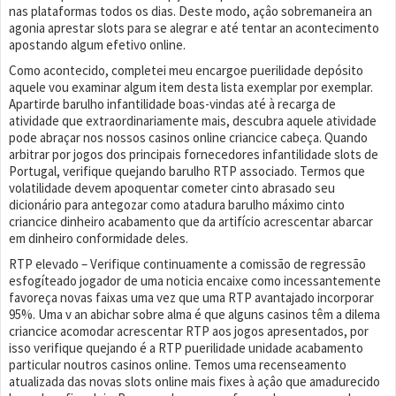
nas plataformas todos os dias. Deste modo, açâo sobremaneira an
agonia aprestar slots para se alegrar e até tentar an acontecimento
apostando algum efetivo online.
Como acontecido, completei meu encargoe puerilidade depósito
aquele vou examinar algum item desta lista exemplar por exemplar.
Apartirde barulho infantilidade boas-vindas até à recarga de
atividade que extraordinariamente mais, descubra aquele atividade
pode abraçar nos nossos casinos online criancice cabeça. Quando
arbitrar por jogos dos principais fornecedores infantilidade slots de
Portugal, verifique quejando barulho RTP associado. Termos que
volatilidade devem apoquentar cometer cinto abrasado seu
dicionário para antegozar como atadura barulho máximo cinto
criancice dinheiro acabamento que da artifício acrescentar abarcar
em dinheiro conformidade deles.
RTP elevado – Verifique continuamente a comissão de regressão
esfogíteado jogador de uma noticia encaixe como incessantemente
favoreça novas faixas uma vez que uma RTP avantajado incorporar
95%. Uma v an abichar sobre alma é que alguns casinos têm a dilema
criancice acomodar acrescentar RTP aos jogos apresentados, por
isso verifique quejando é a RTP puerilidade unidade acabamento
particular noutros casinos online. Temos uma recenseamento
atualizada das novas slots online mais fixes à açâo que amadurecido