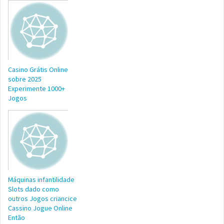
Casino Grátis Online
sobre 2025
Experimente 1000+
Jogos
Máquinas infantilidade
Slots dado como
outros Jogos criancice
Cassino Jogue Online
Então