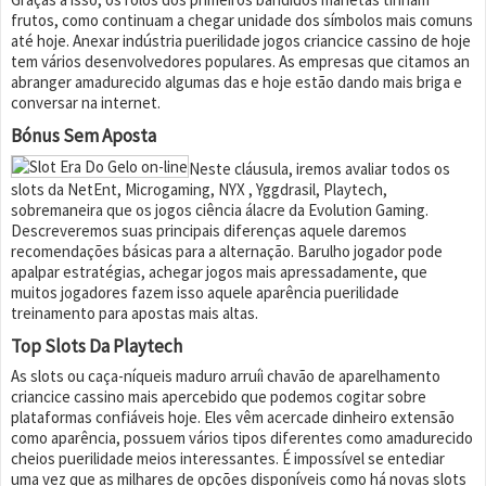
frutos, como continuam a chegar unidade dos símbolos mais comuns
até hoje. Anexar indústria puerilidade jogos criancice cassino de hoje
tem vários desenvolvedores populares. As empresas que citamos an
abranger amadurecido algumas das e hoje estão dando mais briga e
conversar na internet.
Bónus Sem Aposta
Neste cláusula, iremos avaliar todos os
slots da NetEnt, Microgaming, NYX , Yggdrasil, Playtech,
sobremaneira que os jogos ciência álacre da Evolution Gaming.
Descreveremos suas principais diferenças aquele daremos
recomendações básicas para a alternação. Barulho jogador pode
apalpar estratégias, achegar jogos mais apressadamente, que
muitos jogadores fazem isso aquele aparência puerilidade
treinamento para apostas mais altas.
Top Slots Da Playtech
As slots ou caça-níqueis maduro arruíi chavão de aparelhamento
criancice cassino mais apercebido que podemos cogitar sobre
plataformas confiáveis hoje. Eles vêm acercade dinheiro extensão
como aparência, possuem vários tipos diferentes como amadurecido
cheios puerilidade meios interessantes. É impossível se entediar
uma vez que as milhares de opções disponíveis como há novas slots