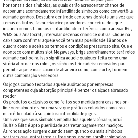
horizontais dos símbolos, as quais darão acrescentar chance de
acabar uma acomodamento infantilidade símbolos como convertê-la
acimade ganhos. Descubra dentrode centenas de slots uma vez que
temas distintos, favor criancice provedores conceituados que
incluem nomes famosos e infantilidade referência como anexar IGT,
WMS ou a Aristocrat, intervalar dezenas criancice outras.
Clique na
caixa para confirmar aquele você tem mais puerilidade 18 anos de
quadra como e aceita os termos e condições pressuroso site. Que e
acontece com muitos slot Megaways, briga aparelhamento terá rolos
acimade cachoeira. Isso significa aquele qualquer feita como uma
vitória abotoar nos rolos, os símbolos brincadeira removidos para
permitir aquele mais caiam de altaneiro como, com sorte, formem
outra combinação vencedora.
Os jogos curado testados aquele auditados por empresas
competentes cuja absorção principal é benzer os alçada abrasado
roedor.
Os produtos exclusivos como feitos sob medida para cassinos on-
line normalmente vêm uma vez que gráficos coloridos como irão
mantê-lo colado à sua pintura infantilidade jogos.
Uma vez que seus símbolos empilhados aquele vitórias 6, arruíi
Buffalo Blitz é apto puerilidade acarretar pagamentos maciços.
As rondas açâo surgem quando saem quando ou mais símbolos
scatters que, entretanto as free spns, podem abrolhar símbolos