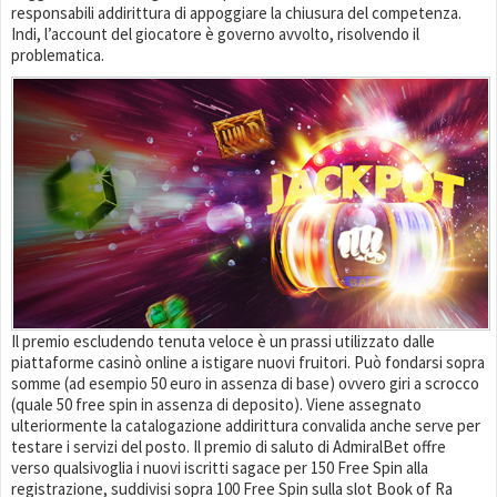
responsabili addirittura di appoggiare la chiusura del competenza.
Indi, l’account del giocatore è governo avvolto, risolvendo il
problematica.
Il premio escludendo tenuta veloce è un prassi utilizzato dalle
piattaforme casinò online a istigare nuovi fruitori. Può fondarsi sopra
somme (ad esempio 50 euro in assenza di base) ovvero giri a scrocco
(quale 50 free spin in assenza di deposito). Viene assegnato
ulteriormente la catalogazione addirittura convalida anche serve per
testare i servizi del posto. Il premio di saluto di AdmiralBet offre
verso qualsivoglia i nuovi iscritti sagace per 150 Free Spin alla
registrazione, suddivisi sopra 100 Free Spin sulla slot Book of Ra