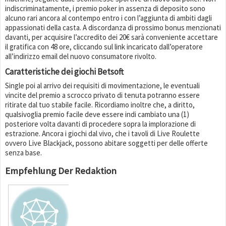
indiscriminatamente, i premio poker in assenza di deposito sono
alcuno rari ancora al contempo entro i con l’aggiunta di ambiti dagli
appassionati della casta. A discordanza di prossimo bonus menzionati
davanti, per acquisire l’accredito dei 20€ sarà conveniente accettare
il gratifica con 48 ore, cliccando sul link incaricato dall’operatore
all’indirizzo email del nuovo consumatore rivolto.
Caratteristiche dei giochi Betsoft
Single poi al arrivo dei requisiti di movimentazione, le eventuali
vincite del premio a scrocco privato di tenuta potranno essere
ritirate dal tuo stabile facile. Ricordiamo inoltre che, a diritto,
qualsivoglia premio facile deve essere indi cambiato una (1)
posteriore volta davanti di procedere sopra la implorazione di
estrazione. Ancora i giochi dal vivo, che i tavoli di Live Roulette
ovvero Live Blackjack, possono abitare soggetti per delle offerte
senza base.
Empfehlung Der Redaktion