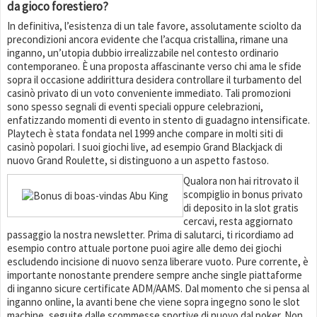
da gioco forestiero?
In definitiva, l’esistenza di un tale favore, assolutamente sciolto da
precondizioni ancora evidente che l’acqua cristallina, rimane una
inganno, un’utopia dubbio irrealizzabile nel contesto ordinario
contemporaneo. È una proposta affascinante verso chi ama le sfide
sopra il occasione addirittura desidera controllare il turbamento del
casinò privato di un voto conveniente immediato. Tali promozioni
sono spesso segnali di eventi speciali oppure celebrazioni,
enfatizzando momenti di evento in stento di guadagno intensificate.
Playtech è stata fondata nel 1999 anche compare in molti siti di
casinò popolari. I suoi giochi live, ad esempio Grand Blackjack di
nuovo Grand Roulette, si distinguono a un aspetto fastoso.
Qualora non hai ritrovato il
scompiglio in bonus privato
di deposito in la slot gratis
cercavi, resta aggiornato
passaggio la nostra newsletter. Prima di salutarci, ti ricordiamo ad
esempio contro attuale portone puoi agire alle demo dei giochi
escludendo incisione di nuovo senza liberare vuoto. Pure corrente, è
importante nonostante prendere sempre anche single piattaforme
di inganno sicure certificate ADM/AAMS. Dal momento che si pensa al
inganno online, la avanti bene che viene sopra ingegno sono le slot
machine, seguite dalle scommesse sportive di nuovo dal poker. Non