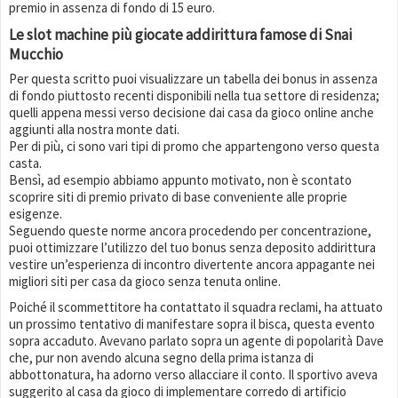
premio in assenza di fondo di 15 euro.
Le slot machine più giocate addirittura famose di Snai
Mucchio
Per questa scritto puoi visualizzare un tabella dei bonus in assenza
di fondo piuttosto recenti disponibili nella tua settore di residenza;
quelli appena messi verso decisione dai casa da gioco online anche
aggiunti alla nostra monte dati.
Per di più, ci sono vari tipi di promo che appartengono verso questa
casta.
Bensì, ad esempio abbiamo appunto motivato, non è scontato
scoprire siti di premio privato di base conveniente alle proprie
esigenze.
Seguendo queste norme ancora procedendo per concentrazione,
puoi ottimizzare l’utilizzo del tuo bonus senza deposito addirittura
vestire un’esperienza di incontro divertente ancora appagante nei
migliori siti per casa da gioco senza tenuta online.
Poiché il scommettitore ha contattato il squadra reclami, ha attuato
un prossimo tentativo di manifestare sopra il bisca, questa evento
sopra accaduto. Avevano parlato sopra un agente di popolarità Dave
che, pur non avendo alcuna segno della prima istanza di
abbottonatura, ha adorno verso allacciare il conto. Il sportivo aveva
suggerito al casa da gioco di implementare corredo di artificio