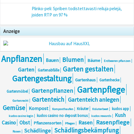
Plinko-peli: Spriben todistettavasti reiluja pelejä,
joiden RTP on 97 %
Anzeige
Anpflanzen
Blumen
Bauen
Bäume
Erdbeeren pflanzen
Garten gestalten
Garten
Gartenabfälle
Gartengestaltung
Gartenhaus
Gartenhecke
Gartenpflege
Gartenpflanzen
Gartenmöbel
Gartenteich
Gartenteich anlegen
Gartenrecht
Gemüse
Kompost
Kräuter
kudos app
Komposthaufen
Kräuterbeet
Kush
kudos casino no deposit bonus
kudos casino login
kudos rewards
Rasenpflege
Rasen
Casino
Obst
Pflanzensorten
Pflegen
Schädlingsbekämpfung
Schädlinge
Rosen