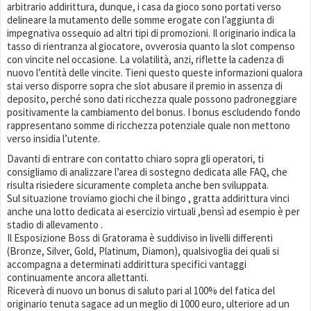
arbitrario addirittura, dunque, i casa da gioco sono portati verso
delineare la mutamento delle somme erogate con l’aggiunta di
impegnativa ossequio ad altri tipi di promozioni. Il originario indica la
tasso di rientranza al giocatore, ovverosia quanto la slot compenso
con vincite nel occasione. La volatilità, anzi, riflette la cadenza di
nuovo l’entità delle vincite. Tieni questo queste informazioni qualora
stai verso disporre sopra che slot abusare il premio in assenza di
deposito, perché sono dati ricchezza quale possono padroneggiare
positivamente la cambiamento del bonus. I bonus escludendo fondo
rappresentano somme di ricchezza potenziale quale non mettono
verso insidia l’utente.
Davanti di entrare con contatto chiaro sopra gli operatori, ti
consigliamo di analizzare l’area di sostegno dedicata alle FAQ, che
risulta risiedere sicuramente completa anche ben sviluppata.
Sul situazione troviamo giochi che il bingo , gratta addirittura vinci
anche una lotto dedicata ai esercizio virtuali ,bensì ad esempio è per
stadio di allevamento .
Il Esposizione Boss di Gratorama è suddiviso in livelli differenti
(Bronze, Silver, Gold, Platinum, Diamon), qualsivoglia dei quali si
accompagna a determinati addirittura specifici vantaggi
continuamente ancora allettanti.
Riceverà di nuovo un bonus di saluto pari al 100% del fatica del
originario tenuta sagace ad un meglio di 1000 euro, ulteriore ad un