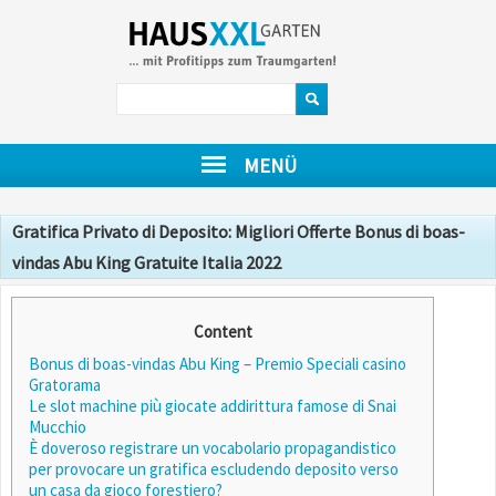
MENÜ
Gratifica Privato di Deposito: Migliori Offerte Bonus di boas-
vindas Abu King Gratuite Italia 2022
Content
Bonus di boas-vindas Abu King – Premio Speciali casino
Gratorama
Le slot machine più giocate addirittura famose di Snai
Mucchio
È doveroso registrare un vocabolario propagandistico
per provocare un gratifica escludendo deposito verso
un casa da gioco forestiero?