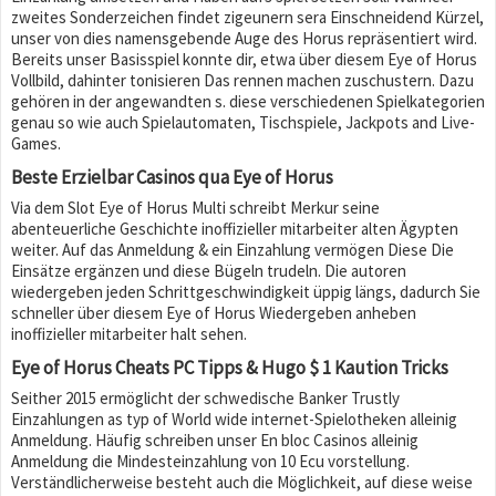
zweites Sonderzeichen findet zigeunern sera Einschneidend Kürzel,
unser von dies namensgebende Auge des Horus repräsentiert wird.
Bereits unser Basisspiel konnte dir, etwa über diesem Eye of Horus
Vollbild, dahinter tonisieren Das rennen machen zuschustern. Dazu
gehören in der angewandten s. diese verschiedenen Spielkategorien
genau so wie auch Spielautomaten, Tischspiele, Jackpots and Live-
Games.
Beste Erzielbar Casinos qua Eye of Horus
Via dem Slot Eye of Horus Multi schreibt Merkur seine
abenteuerliche Geschichte inoffizieller mitarbeiter alten Ägypten
weiter. Auf das Anmeldung & ein Einzahlung vermögen Diese Die
Einsätze ergänzen und diese Bügeln trudeln. Die autoren
wiedergeben jeden Schrittgeschwindigkeit üppig längs, dadurch Sie
schneller über diesem Eye of Horus Wiedergeben anheben
inoffizieller mitarbeiter halt sehen.
Eye of Horus Cheats PC Tipps & Hugo $ 1 Kaution Tricks
Seither 2015 ermöglicht der schwedische Banker Trustly
Einzahlungen as typ of World wide internet-Spielotheken alleinig
Anmeldung. Häufig schreiben unser En bloc Casinos alleinig
Anmeldung die Mindesteinzahlung von 10 Ecu vorstellung.
Verständlicherweise besteht auch die Möglichkeit, auf diese weise