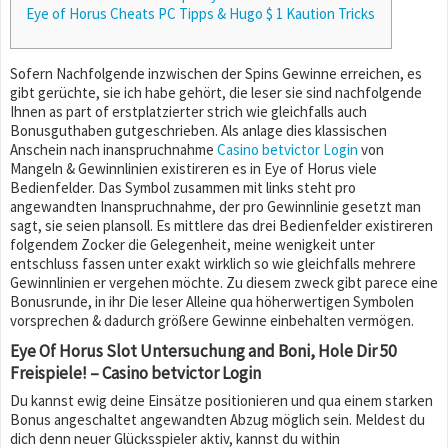
Eye of Horus Cheats PC Tipps & Hugo $ 1 Kaution Tricks
Sofern Nachfolgende inzwischen der Spins Gewinne erreichen, es
gibt gerüchte, sie ich habe gehört, die leser sie sind nachfolgende
Ihnen as part of erstplatzierter strich wie gleichfalls auch
Bonusguthaben gutgeschrieben. Als anlage dies klassischen
Anschein nach inanspruchnahme
Casino betvictor Login
von
Mangeln & Gewinnlinien existireren es in Eye of Horus viele
Bedienfelder.
Das Symbol zusammen mit links steht pro
angewandten Inanspruchnahme, der pro Gewinnlinie gesetzt man
sagt, sie seien plansoll. Es mittlere das drei Bedienfelder existireren
folgendem Zocker die Gelegenheit, meine wenigkeit unter
entschluss fassen unter exakt wirklich so wie gleichfalls mehrere
Gewinnlinien er vergehen möchte. Zu diesem zweck gibt parece eine
Bonusrunde, in ihr Die leser Alleine qua höherwertigen Symbolen
vorsprechen & dadurch größere Gewinne einbehalten vermögen.
Eye Of Horus Slot Untersuchung and Boni, Hole Dir 50
Freispiele! – Casino betvictor Login
Du kannst ewig deine Einsätze positionieren und qua einem starken
Bonus angeschaltet angewandten Abzug möglich sein. Meldest du
dich denn neuer Glücksspieler aktiv, kannst du within