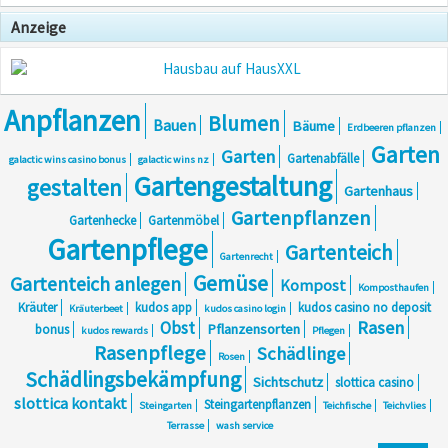
Anzeige
Anpflanzen
Blumen
Bauen
Bäume
Erdbeeren pflanzen
Garten
Garten
Gartenabfälle
galactic wins casino bonus
galactic wins nz
Gartengestaltung
gestalten
Gartenhaus
Gartenpflanzen
Gartenhecke
Gartenmöbel
Gartenpflege
Gartenteich
Gartenrecht
Gemüse
Gartenteich anlegen
Kompost
Komposthaufen
Kräuter
kudos app
kudos casino no deposit
Kräuterbeet
kudos casino login
Rasen
Obst
Pflanzensorten
bonus
kudos rewards
Pflegen
Rasenpflege
Schädlinge
Rosen
Schädlingsbekämpfung
Sichtschutz
slottica casino
slottica kontakt
Steingartenpflanzen
Steingarten
Teichfische
Teichvlies
Terrasse
wash service