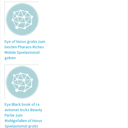
Eye of Horus gratis zum
besten Pharaos Riches
Mobile Spielautomat
geben
Eye Black book of ra
automat tricks Beauty
Partie zum
Wohlgefallen of Horus
Spielautomat gratis