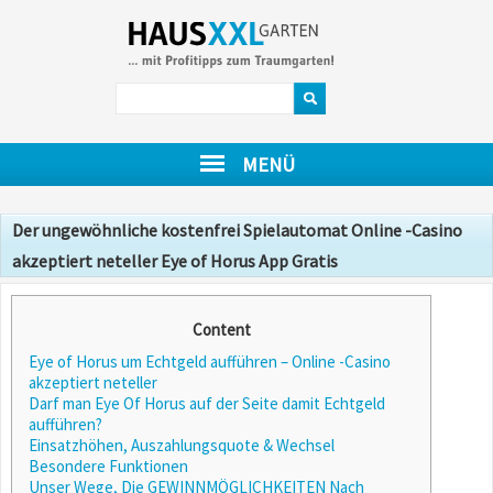
MENÜ
Der ungewöhnliche kostenfrei Spielautomat Online -Casino
akzeptiert neteller Eye of Horus App Gratis
Content
Eye of Horus um Echtgeld aufführen – Online -Casino
akzeptiert neteller
Darf man Eye Of Horus auf der Seite damit Echtgeld
aufführen?
Einsatzhöhen, Auszahlungsquote & Wechsel
Besondere Funktionen
Unser Wege, Die GEWINNMÖGLICHKEITEN Nach