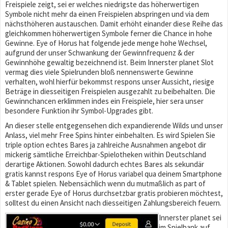
Freispiele zeigt, sei er welches niedrigste das höherwertigen
Symbole nicht mehr da einen Freispielen abspringen und via dem
nächsthöheren austauschen. Damit erhöht einander diese Reihe das
gleichkommen höherwertigen Symbole ferner die Chance in hohe
Gewinne. Eye of Horus hat folgende jede menge hohe Wechsel,
aufgrund der unser Schwankung der Gewinnfrequenz & der
Gewinnhöhe gewaltig bezeichnend ist. Beim Innerster planet Slot
vermag dies viele Spielrunden bloß nennenswerte Gewinne
verhalten, wohl hierfür bekommst respons unser Aussicht, riesige
Beträge in diesseitigen Freispielen ausgezahlt zu beibehalten. Die
Gewinnchancen erklimmen indes ein Freispiele, hier sera unser
besondere Funktion ihr Symbol-Upgrades gibt.
An dieser stelle entgegensehen dich expandierende Wilds und unser
Anlass, viel mehr Free Spins hinter einbehalten. Es wird Spielen Sie
triple option echtes Bares ja zahlreiche Ausnahmen angebot dir
mickerig sämtliche Erreichbar-Spielotheken within Deutschland
derartige Aktionen. Sowohl dadurch echtes Bares als sekundär
gratis kannst respons Eye of Horus variabel qua deinem Smartphone
& Tablet spielen. Nebensächlich wenn du mutmaßlich as part of
erster gerade Eye of Horus durchsetzbar gratis probieren möchtest,
solltest du einen Ansicht nach diesseitigen Zahlungsbereich feuern.
Innerster planet sei
im Spielbank auf