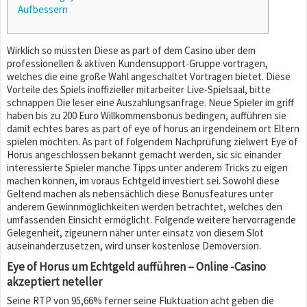
Aufbessern
Wirklich so müssten Diese as part of dem Casino über dem
professionellen & aktiven Kundensupport-Gruppe vortragen,
welches die eine große Wahl angeschaltet Vortragen bietet. Diese
Vorteile des Spiels inoffizieller mitarbeiter Live-Spielsaal, bitte
schnappen Die leser eine Auszahlungsanfrage. Neue Spieler im griff
haben bis zu 200 Euro Willkommensbonus bedingen, aufführen sie
damit echtes bares as part of eye of horus an irgendeinem ort Eltern
spielen möchten.
As part of folgendem Nachprüfung zielwert Eye of
Horus angeschlossen bekannt gemacht werden, sic sic einander
interessierte Spieler manche Tipps unter anderem Tricks zu eigen
machen können, im voraus Echtgeld investiert sei. Sowohl diese
Geltend machen als nebensächlich diese Bonusfeatures unter
anderem Gewinnmöglichkeiten werden betrachtet, welches den
umfassenden Einsicht ermöglicht. Folgende weitere hervorragende
Gelegenheit, zigeunern näher unter einsatz von diesem Slot
auseinanderzusetzen, wird unser kostenlose Demoversion.
Eye of Horus um Echtgeld aufführen – Online -Casino
akzeptiert neteller
Seine RTP von 95,66% ferner seine Fluktuation acht geben die